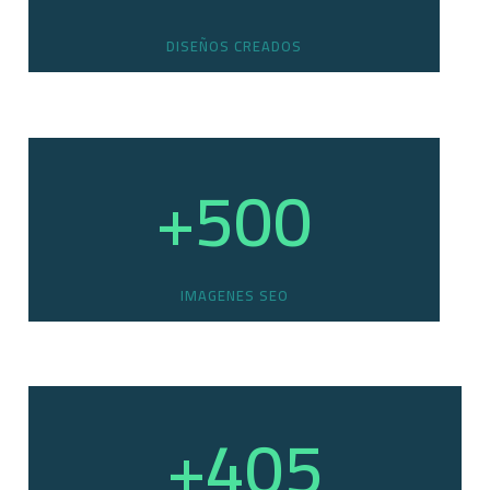
DISEÑOS CREADOS
+
500
IMAGENES SEO
+
405