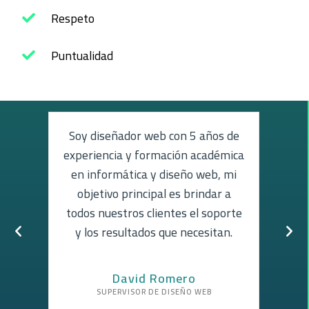
Respeto
Puntualidad
 de
Soy diseñador web con 5 años de
udios
experiencia y formación académica
 de
en informática y diseño web, mi
exper
ia en
objetivo principal es brindar a
mejo
todos nuestros clientes el soporte
la pu
a
y los resultados que necesitan.
e
David Romero
SUPERVISOR DE DISEÑO WEB